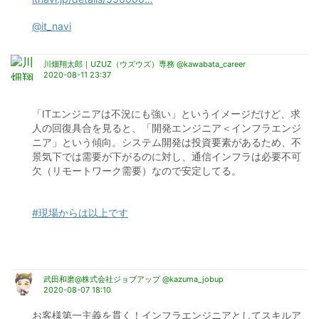
@it_navi
川畑翔太郎｜UZUZ（ウズウズ）専務 @kawabata_career
2020-08-11 23:37
「ITエンジニアは不況にも強い」というイメージだけど、求
人の回復具合を見ると、「開発エンジニア＜インフラエンジ
ニア」という傾向。システム開発は投資要素があるため、不
景気下では需要が下がるのに対し、通信インフラは必要不可
欠（リモートワーク需要）なので安定してる。
#現場からは以上です
武田和磨@株式会社ジョブアップ @kazuma_jobup
2020-08-07 18:10
お客様第一主義を貫く！インフラエンジニアとしてスキルア