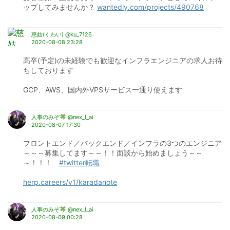
ップしてみませんか？ 
wantedly.com/projects/490768
慈姑(くわい) @ku_7126
2020-08-08 23:28
高卒(予定)の未経験でも歓迎なインフラエンジニアの求人お待
ちしております
GCP、AWS、国内外VPSサービス一通り使えます
人事のみぞ
@nex_l_ai
2020-08-07 17:30
フロントエンド／バックエンド／インフラの3つのエンジニア
～～～募集してます～～！！面談から始めましょう～～
～！！！　
#twitter転職
herp.careers/v1/karadanote
人事のみぞ
@nex_l_ai
2020-08-09 00:28