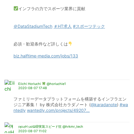
インフラの力でスポーツ業界に貢献
＠DataStadiumTech
＃HT求人
#スポーツテック
必須・歓迎条件など詳しくは
biz.halftime-media.com/jobs/133
Eiichi Horiuchi
@horiuchie1
2020-08-07 17:48
ファミリーデータプラットフォームを構築するインフラエン
ジニア募集！ by 株式会社カラダノート (
@karadanote
) 
#wa
ntedly
wantedly.com/projects/49207
…
ᴉʞoɹᴉH ᴉɹoƜ@実装スピード狂 @hrkmr_tech
2020-08-07 11:02