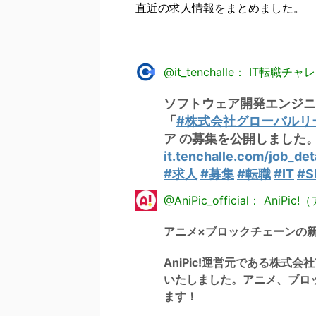
直近の求人情報をまとめました。
@it_tenchalle： IT転職チ
ソフトウェア開発エンジニ
「
#株式会社グローバルリ
ア の募集を公開しました
it.tenchalle.com/job_det
#求人
#募集
#転職
#IT
#S
@AniPic_official： AniPi
アニメ×ブロックチェーンの
AniPic!運営元である株式
いたしました。アニメ、ブロ
ます！