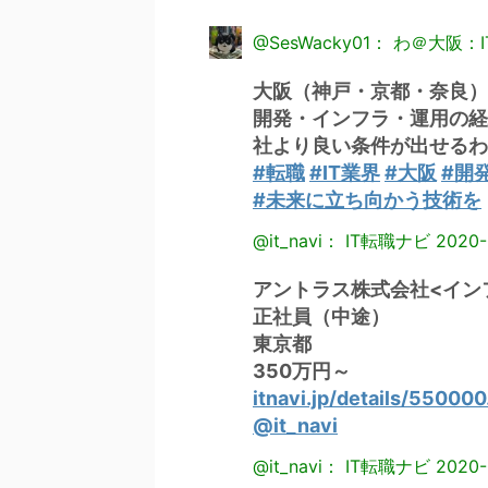
@SesWacky01： わ＠大阪
大阪（神戸・京都・奈良）
開発・インフラ・運用の経
社より良い条件が出せるわ
#転職
#IT業界
#大阪
#開
#未来に立ち向かう技術を
@it_navi： IT転職ナビ
2020-
アントラス株式会社<イン
正社員（中途）
東京都
350万円～
itnavi.jp/details/55000
@it_navi
@it_navi： IT転職ナビ
2020-