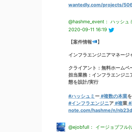
wantedly.com/projects/50
@hashme_event： ハ
2020-09-11 16:19
【案件情報
】
インフラエンジニアマネージ
クライアント：無料ホームペ
担当業務：インフラエンジニ
態を設計/実行
#ハッシュミ
ー
#複数の本業
を
#インフラエンジニ
ア
#複
業
#
note.com/hashme/n/nb23
@ejobfull： イージョブフ