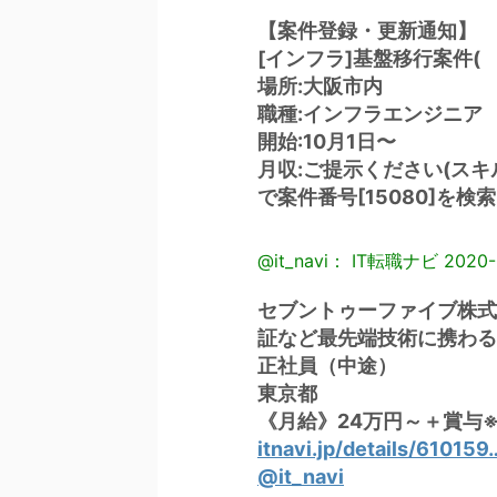
【案件登録・更新通知】
[インフラ]基盤移行案件(
場所:大阪市内
職種:インフラエンジニア
開始:10月1日〜
月収:ご提示ください(ス
で案件番号[15080]を検
@it_navi： IT転職ナビ
2020-
セブントゥーファイブ株式
証など最先端技術に携わる/
正社員（中途）
東京都
《月給》24万円～＋賞与※
itnavi.jp/details/610159
@it_navi