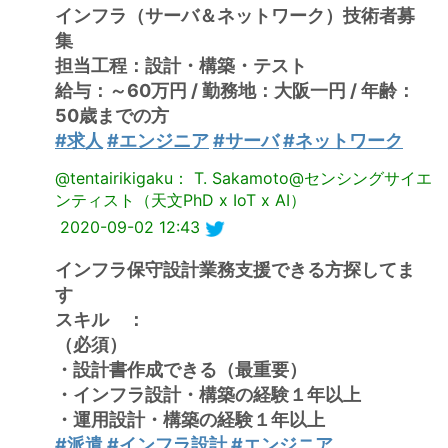
インフラ（サーバ＆ネットワーク）技術者募
集
担当工程：設計・構築・テスト
給与：～60万円 / 勤務地：大阪一円 / 年齢：
50歳までの方
#求人
#エンジニア
#サーバ
#ネットワーク
@tentairikigaku： T. Sakamoto@センシングサイエ
ンティスト（天文PhD x IoT x AI）
2020-09-02 12:43
インフラ保守設計業務支援できる方探してま
す
スキル ：
（必須）
・設計書作成できる（最重要）
・インフラ設計・構築の経験１年以上
・運用設計・構築の経験１年以上
#派遣
#インフラ設計
#エンジニア