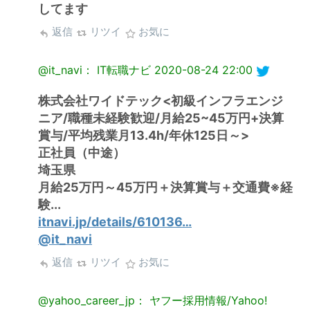
してます
返信
リツイ
お気に
@it_navi： IT転職ナビ
2020-08-24 22:00
株式会社ワイドテック<初級インフラエンジ
ニア/職種未経験歓迎/月給25~45万円+決算
賞与/平均残業月13.4h/年休125日～>
正社員（中途）
埼玉県
月給25万円～45万円＋決算賞与＋交通費※経
験...
itnavi.jp/details/610136…
@it_navi
返信
リツイ
お気に
@yahoo_career_jp： ヤフー採用情報/Yahoo!