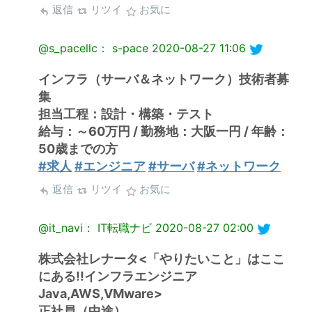
返信
リツイ
お気に
@s_pacellc： s-pace
2020-08-27 11:06
インフラ（サーバ＆ネットワーク）技術者募
集
担当工程：設計・構築・テスト
給与：～60万円 / 勤務地：大阪一円 / 年齢：
50歳までの方
#求人
#エンジニア
#サーバ
#ネットワーク
返信
リツイ
お気に
@it_navi： IT転職ナビ
2020-08-27 02:00
株式会社レナータ<「やりたいこと」はここ
にある!!インフラエンジニア
Java,AWS,VMware>
正社員（中途）