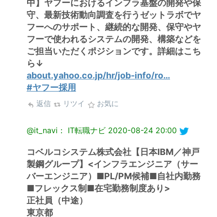
中】ヤフーにおけるインフラ基盤の開発や保
守、最新技術動向調査を行うゼットラボでヤ
フーへのサポート、継続的な開発、保守やヤ
フーで使われるシステムの開発、構築などを
ご担当いただくポジションです。詳細はこち
ら↓
about.yahoo.co.jp/hr/job-info/ro…
#ヤフー採用
返信
リツイ
お気に
@it_navi： IT転職ナビ
2020-08-24 20:00
コベルコシステム株式会社【日本IBM／神戸
製鋼グループ】<インフラエンジニア（サー
バーエンジニア）■PL/PM候補■自社内勤務
■フレックス制■在宅勤務制度あり>
正社員（中途）
東京都