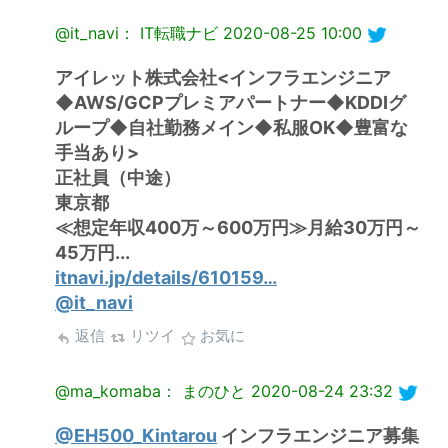
@it_navi： IT転職ナビ
2020-08-25 10:00
アイレット株式会社<インフラエンジニア
◆AWS/GCPプレミアパートナー◆KDDIグ
ループ◆自社勤務メイン◆私服OK◆豊富な
手当あり>
正社員（中途）
東京都
≪想定年収400万～600万円≫月給30万円～
45万円...
itnavi.jp/details/610159…
@it_navi
返信
リツイ
お気に
@ma_komaba： まのひと
2020-08-24 23:32
@EH500_Kintarou
インフラエンジニア募集