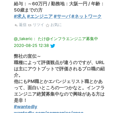
給与：～60万円 / 勤務地：大阪一円 / 年齢：
50歳までの方
#求人
#エンジニア
#サーバ
#ネットワーク
返信
リツイ
お気に
@_takeric： たけ@インフラエンジニア募集中
2020-08-25 12:38
弊社の宣伝～
職種によって評価観点が違うのですが、URL
は主にアウトプットで評価されるプロ職の紹
介。
他にもPM職とかエバンジェリスト職とかあ
って、面白いところの一つかなと。インフラ
エンジニア絶賛募集中なので興味がある方は
是非！
#wantedly
wantedly.com/companies/apco…