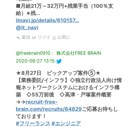
■月給21万～32万円+残業手当（100％支
給）※残...
itnavi.jp/details/610157…
@it_navi
返信
リツイ
お気に
@freebrain0910： 株式会社FREE BRAIN
2020-08-27 13:15
★8月27日 ピックアップ案件⑤★
【業務委託/インフラ】◇独立行政法人向け情
報ネットワークシステムにおけるインフラ構
築 ◇55万前後 ◇高津・戸塚案件概要
→→
recruit-free-
brain.com/recruits/64829
ご応募お待ちし
ております！
#フリーランス
#エンジニア